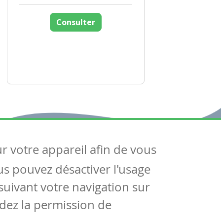
Consulter
ur votre appareil afin de vous
uivez-nous
ous pouvez désactiver l'usage
ntactez-nous
Soutien scolaire
uivant votre navigation sur
Notre page Facebook
dez la permission de
S'inscrire à notre newsletter