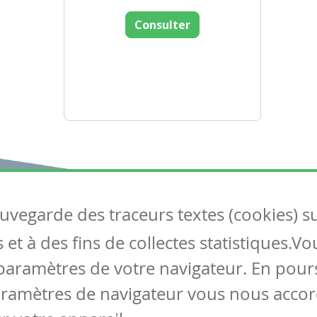
Consulter
auvegarde des traceurs textes (cookies) s
Articles
S
et à des fins de collectes statistiques.V
Tous les articles
Co
Articles DYS
paramètres de votre navigateur. En pours
Articles TIC
aramètres de navigateur vous nous accor
Circulaires