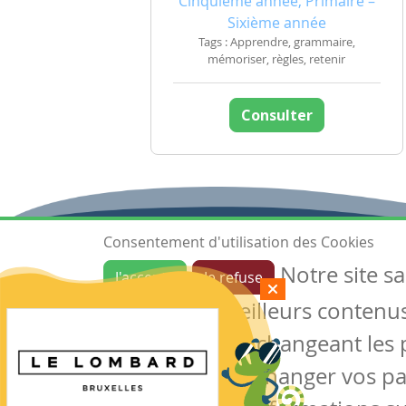
Cinquième année, Primaire –
Sixième année
Tags : Apprendre, grammaire,
mémoriser, règles, retenir
Consulter
Consentement d'utilisation des Cookies
Notre site s
J'accepte
Je refuse
Ressources
garantir de meilleurs contenus 
Les ressources
Créer une ressource
des cookies en changeant les 
Mes ressources
notre site sans changer vos p