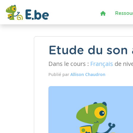
Ressou
Etude du son ai
Dans le cours :
Français
de niv
Publié par
Allison Chaudron