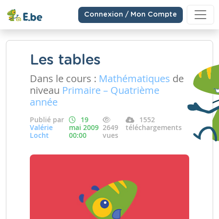
Connexion / Mon Compte
Les tables
Dans le cours :
Mathématiques
de
niveau
Primaire – Quatrième
année
Publié par
19
1552
Valérie
mai 2009
2649
téléchargements
Locht
00:00
vues