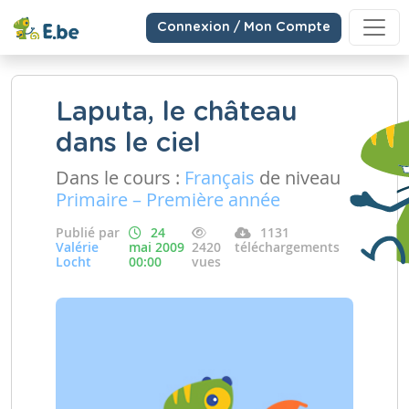
Connexion / Mon Compte
Laputa, le château
dans le ciel
Dans le cours :
Français
de niveau
Primaire – Première année
Publié par
24
1131
Valérie
mai 2009
2420
téléchargements
Locht
00:00
vues