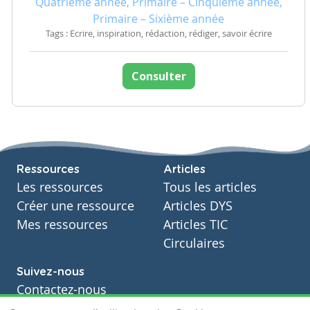
Quatrième année, Primaire – Cinquième année,
Primaire – Sixième année
Tags : Ecrire, inspiration, rédaction, rédiger, savoir écrire
Consulter
Ressources
Articles
Les ressources
Tous les articles
Créer une ressource
Articles DYS
Mes ressources
Articles TIC
Circulaires
Suivez-nous
Contactez-nous
Soutien scolaire