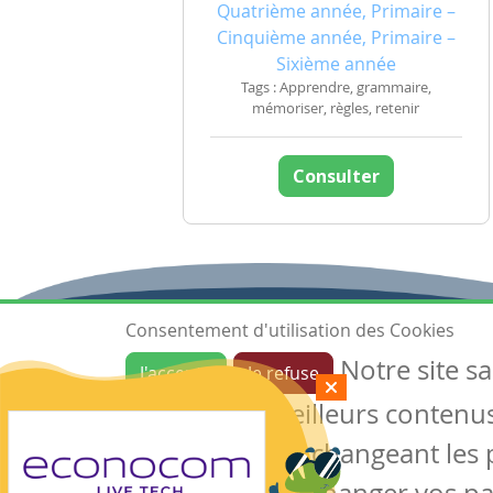
Quatrième année, Primaire –
Cinquième année, Primaire –
Sixième année
Tags : Apprendre, grammaire,
mémoriser, règles, retenir
Consulter
Consentement d'utilisation des Cookies
Notre site s
J'accepte
Je refuse
Ressources
garantir de meilleurs contenus 
Les ressources
Créer une ressource
des cookies en changeant les 
Mes ressources