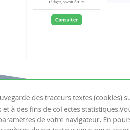
rédiger, savoir écrire
Consulter
auvegarde des traceurs textes (cookies) s
Articles
S
et à des fins de collectes statistiques.V
Tous les articles
Co
Articles DYS
paramètres de votre navigateur. En pours
Articles TIC