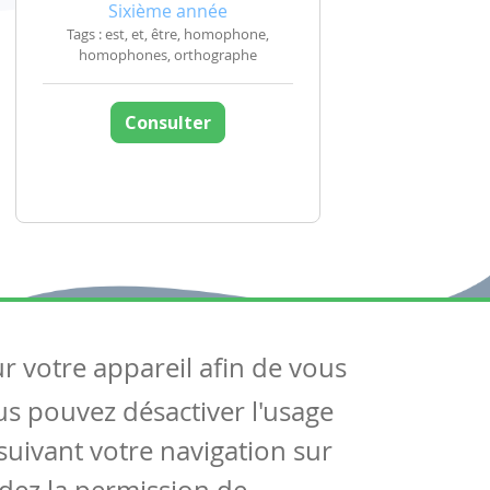
Sixième année
Tags : est, et, être, homophone,
homophones, orthographe
Consulter
ur votre appareil afin de vous
uivez-nous
ous pouvez désactiver l'usage
ntactez-nous
Soutien scolaire
uivant votre navigation sur
Notre page Facebook