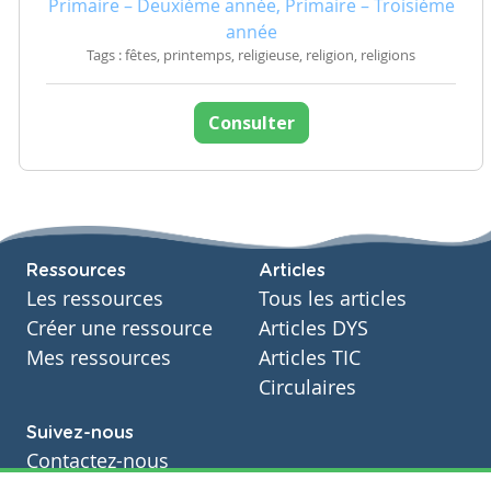
Primaire – Deuxième année, Primaire – Troisième
année
Tags : fêtes, printemps, religieuse, religion, religions
Consulter
Ressources
Articles
Les ressources
Tous les articles
Créer une ressource
Articles DYS
Mes ressources
Articles TIC
Circulaires
Suivez-nous
Contactez-nous
Soutien scolaire