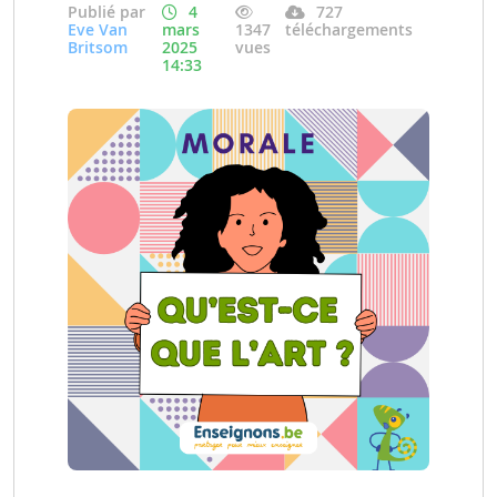
Publié par
4
727
Eve Van
mars
1347
téléchargements
Britsom
2025
vues
14:33