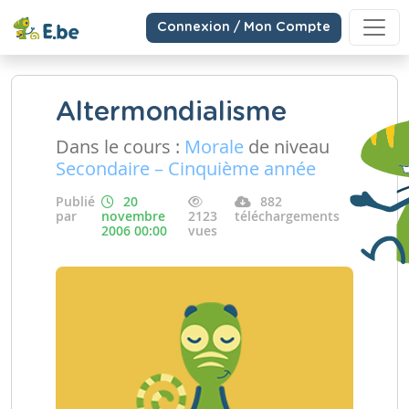
Connexion / Mon Compte
Altermondialisme
Dans le cours :
Morale
de niveau
Secondaire – Cinquième année
Publié
20
882
par
novembre
2123
téléchargements
2006 00:00
vues