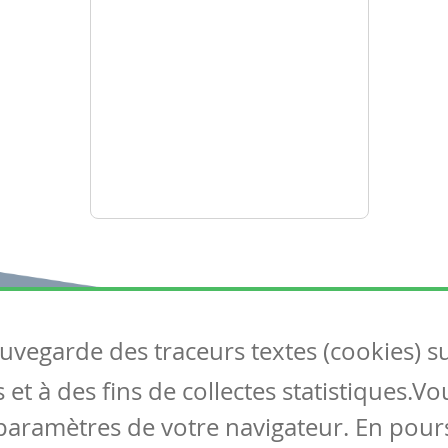
auvegarde des traceurs textes (cookies) s
Articles
S
et à des fins de collectes statistiques.V
Tous les articles
Co
Articles DYS
paramètres de votre navigateur. En pours
Articles TIC