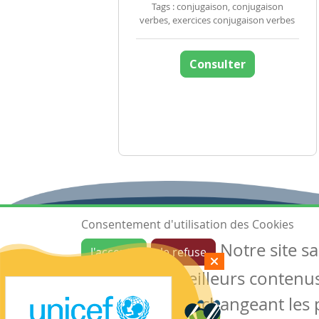
Tags : conjugaison, conjugaison
verbes, exercices conjugaison verbes
Consulter
Consentement d'utilisation des Cookies
Notre site s
J'accepte
Je refuse
Ressources
garantir de meilleurs contenus 
Les ressources
Créer une ressource
des cookies en changeant les 
Mes ressources