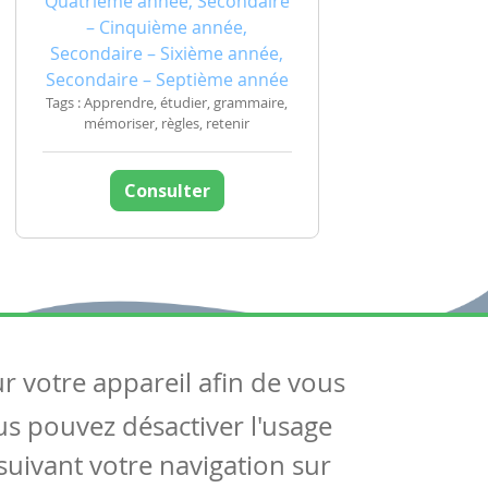
Quatrième année, Secondaire
– Cinquième année,
Secondaire – Sixième année,
Secondaire – Septième année
Tags : Apprendre, étudier, grammaire,
mémoriser, règles, retenir
Consulter
ur votre appareil afin de vous
uivez-nous
ous pouvez désactiver l'usage
ntactez-nous
Soutien scolaire
uivant votre navigation sur
Notre page Facebook