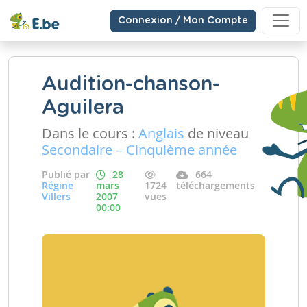
Connexion / Mon Compte
Audition-chanson-
Aguilera
Dans le cours :
Anglais
de niveau
Secondaire – Cinquième année
Publié par
28
664
Régine
mars
1724
téléchargements
Villers
2007
vues
00:00