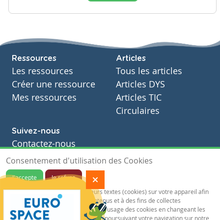
Ressources
Articles
Les ressources
Tous les articles
Créer une ressource
Articles DYS
Mes ressources
Articles TIC
Circulaires
Suivez-nous
Contactez-nous
Soutien scolaire
Consentement d'utilisation des Cookies
Notre page Facebook
J'accepte
Je refuse
S'inscrire à notre newsletter
Notre site sauvegarde des traceurs textes (cookies) sur votre appareil afin
de vous garantir de meilleurs contenus et à des fins de collectes
statistiques.Vous pouvez désactiver l'usage des cookies en changeant les
paramètres de votre navigateur. En poursuivant votre navigation sur notre