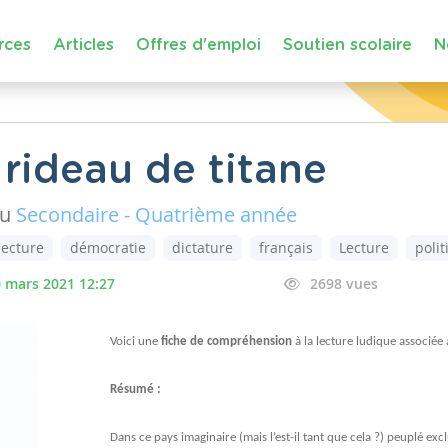
rces
Articles
Offres d'emploi
Soutien scolaire
N
 rideau de titane
au
Secondaire - Quatrième année
lecture
démocratie
dictature
français
Lecture
poli
 mars 2021 12:27
2698 vues
Voici une
fiche de compréhension
à la lecture ludique associée
Résumé :
Dans ce pays imaginaire (mais l’est-il tant que cela ?) peuplé e