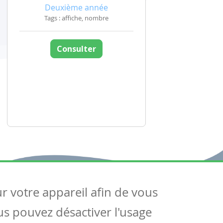
Deuxième année
Tags : affiche, nombre
Consulter
ur votre appareil afin de vous
uivez-nous
ous pouvez désactiver l'usage
ntactez-nous