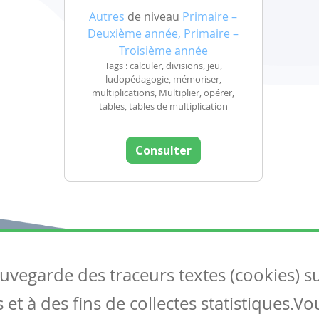
Autres
de niveau
Primaire –
Deuxième année, Primaire –
Troisième année
Tags : calculer, divisions, jeu,
ludopédagogie, mémoriser,
multiplications, Multiplier, opérer,
tables, tables de multiplication
Consulter
auvegarde des traceurs textes (cookies) s
Articles
S
et à des fins de collectes statistiques.V
Tous les articles
Co