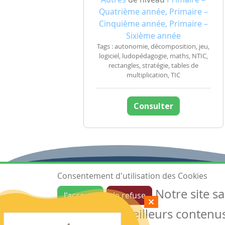
Quatrième année, Primaire –
Cinquième année, Primaire –
Sixième année
Tags : autonomie, décomposition, jeu,
logiciel, ludopédagogie, maths, NTIC,
rectangles, stratégie, tables de
multiplication, TIC
Consulter
Consentement d'utilisation des Cookies
Notre site s
J'accepte
Je refuse
Ressources
garantir de meilleurs contenus 
Les ressources