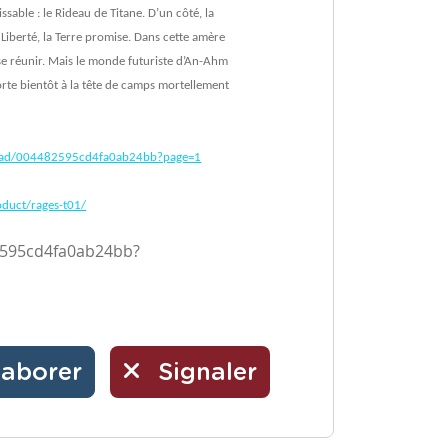
sable : le Rideau de Titane. D’un côté, la
a Liberté, la Terre promise. Dans cette amère
 se réunir. Mais le monde futuriste d’An-Ahm
 porte bientôt à la tête de camps mortellement
/read/004482595cd4fa0ab24bb?page=1
oduct/rages-t01/
2595cd4fa0ab24bb?
laborer
Signaler