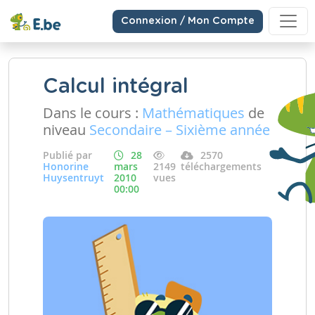
Connexion / Mon Compte
Calcul intégral
Dans le cours :
Mathématiques
de
niveau
Secondaire – Sixième année
Publié par
28
2570
Honorine
mars
2149
téléchargements
Huysentruyt
2010
vues
00:00