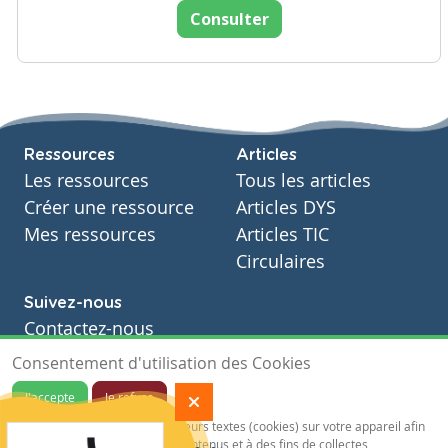
Consulter
Ressources
Articles
Les ressources
Tous les articles
Créer une ressource
Articles DYS
Mes ressources
Articles TIC
Circulaires
Suivez-nous
Contactez-nous
Soutien scolaire
Consentement d'utilisation des Cookies
Notre page Facebook
J'accepte
Je refuse
S'inscrire à notre newsletter
Notre site sauvegarde des traceurs textes (cookies) sur votre appareil afin
de vous garantir de meilleurs contenus et à des fins de collectes