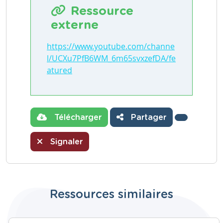
Ressource
externe
https://www.youtube.com/channe
l/UCXu7PfB6WM_6m65svxzefDA/fe
atured
Télécharger
Partager
Signaler
Ressources similaires