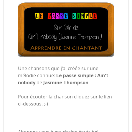
Une chansons que j'ai créée sur une
mélodie connue:
Le passé simple : Ain't
nobody
de
Jasmine Thompson
Pour écouter la chanson cliquez sur le lien
ci-dessous. ;-)
Abonnez-vous à ma chaine Youtube!