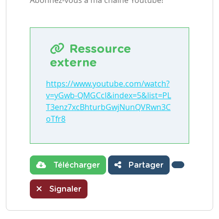
Ressource
externe
https://www.youtube.com/watch?
v=yGwb-QMGCcI&index=5&list=PL
T3enz7xcBhturbGwjNunQVRwn3C
oTfr8
Télécharger
Partager
Signaler