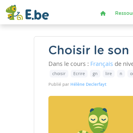
Ressou
Choisir le so
Dans le cours :
Français
de niv
choisir
Ecrire
gn
lire
n
o
Publié par
Hélène Declerfayt