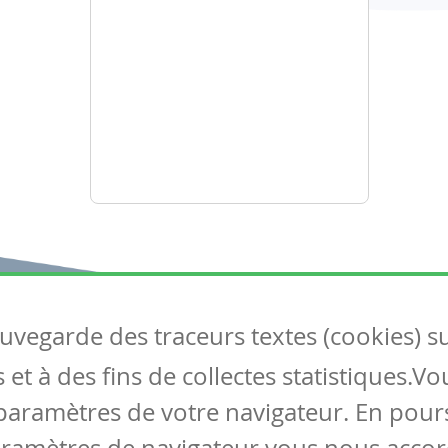
auvegarde des traceurs textes (cookies) s
Articles
S
et à des fins de collectes statistiques.V
Tous les articles
Co
Articles DYS
paramètres de votre navigateur. En pours
Articles TIC