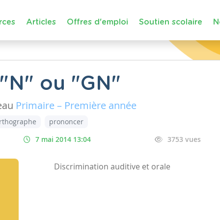
rces
Articles
Offres d'emploi
Soutien scolaire
N
n "N" ou "GN"
eau
Primaire – Première année
rthographe
prononcer
7 mai 2014 13:04
3753 vues
Discrimination auditive et orale