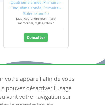
Quatrième année, Primaire –
Cinquième année, Primaire –
Sixième année
Tags : Apprendre, grammaire,
mémoriser, règles, retenir
Consulter
ur votre appareil afin de vous
uivez-nous
ous pouvez désactiver l'usage
ntactez-nous
Soutien scolaire
uivant votre navigation sur
Notre page Facebook