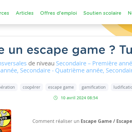
rces
Articles
Offres d'emploi
Soutien scolaire
N
e un escape game ? Tu
nsversales
de niveau
Secondaire – Première ann
 année, Secondaire - Quatrième année, Secondai
pération
coopérer
escape game
gamification
ludificati
10 avril 2024 08:54
Comment réaliser un
Escape Game / Esca