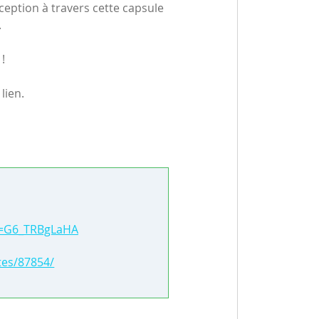
ception à travers cette capsule
.
!
 lien.
v=G6_TRBgLaHA
tes/87854/