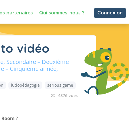
os partenaires
Qui sommes-nous ?
Connexion
to vidéo
ée, Secondaire – Deuxième
re – Cinquième année,
on
ludopédagogie
serious game
4376 vues
pe Room
?