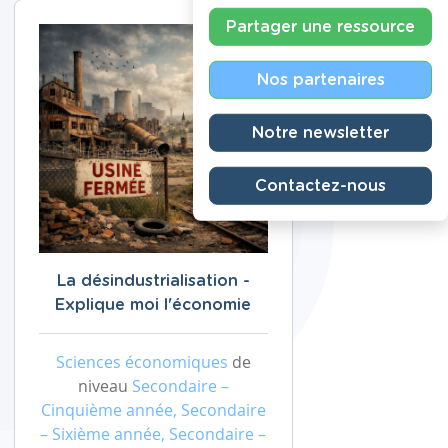
Partager une ressource
Nos partenaires
Notre newsletter
Contactez-nous
La désindustrialisation -
Explique moi l'économie
Sciences économiques
de
niveau
Secondaire –
Cinquième année, Secondaire
– Sixième année, Secondaire –