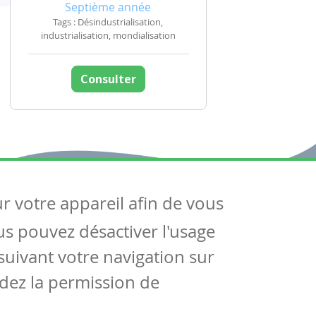
Septième année
Tags : Désindustrialisation,
industrialisation, mondialisation
Consulter
ur votre appareil afin de vous
uivez-nous
ous pouvez désactiver l'usage
ntactez-nous
Soutien scolaire
uivant votre navigation sur
Notre page Facebook
dez la permission de
S'inscrire à notre newsletter