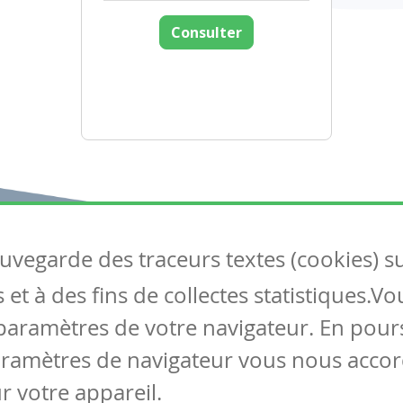
Consulter
auvegarde des traceurs textes (cookies) s
Articles
S
et à des fins de collectes statistiques.V
Tous les articles
Co
Articles DYS
paramètres de votre navigateur. En pours
Articles TIC
aramètres de navigateur vous nous accor
Circulaires
r votre appareil.