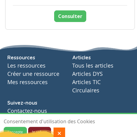
Consulter
Ressources
Articles
Les ressources
Tous les articles
Créer une ressource
Articles DYS
Mes ressources
Articles TIC
Circulaires
Suivez-nous
Contactez-nous
Soutien scolaire
Consentement d'utilisation des Cookies
Notre page Facebook
J'accepte
Je refuse