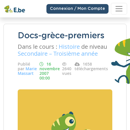
Connexion / Mon Compte
Docs-grèce-premiers
Dans le cours :
Histoire
de niveau
Secondaire – Troisième année
Publié
16
1658
par
Marie
novembre
2640
téléchargements
Massart
2007
vues
00:00