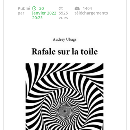
Publié
30
1404
par
janvier 2022
5525
téléchargements
20:25
vues