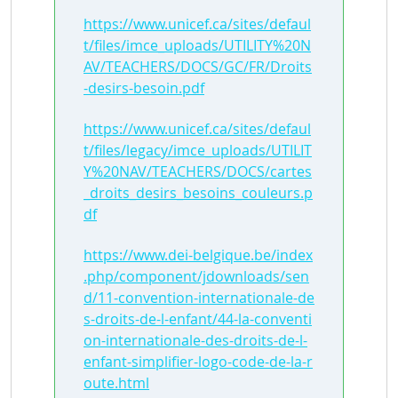
https://www.unicef.ca/sites/defaul
t/files/imce_uploads/UTILITY%20N
AV/TEACHERS/DOCS/GC/FR/Droits
-desirs-besoin.pdf
https://www.unicef.ca/sites/defaul
t/files/legacy/imce_uploads/UTILIT
Y%20NAV/TEACHERS/DOCS/cartes
_droits_desirs_besoins_couleurs.p
df
https://www.dei-belgique.be/index
.php/component/jdownloads/sen
d/11-convention-internationale-de
s-droits-de-l-enfant/44-la-conventi
on-internationale-des-droits-de-l-
enfant-simplifier-logo-code-de-la-r
oute.html