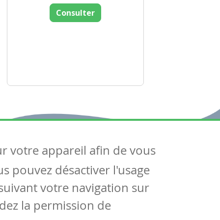
Consulter
ur votre appareil afin de vous
uivez-nous
ous pouvez désactiver l'usage
ntactez-nous
Soutien scolaire
uivant votre navigation sur
Notre page Facebook
dez la permission de
S'inscrire à notre newsletter