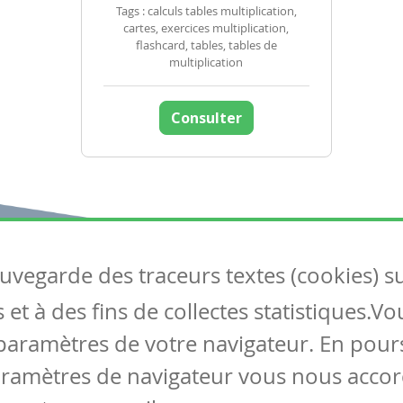
Tags : calculs tables multiplication,
cartes, exercices multiplication,
flashcard, tables, tables de
multiplication
Consulter
auvegarde des traceurs textes (cookies) s
Articles
S
et à des fins de collectes statistiques.V
Tous les articles
Co
Articles DYS
paramètres de votre navigateur. En pours
Articles TIC
aramètres de navigateur vous nous accor
Circulaires