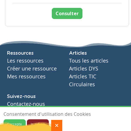
Consulter
Ressources
Articles
Les ressources
Tous les articles
Créer une ressource
Articles DYS
Mes ressources
Articles TIC
Circulaires
Suivez-nous
Contactez-nous
Soutien scolaire
Consentement d'utilisation des Cookies
Notre page Facebook
J'accepte
Je refuse