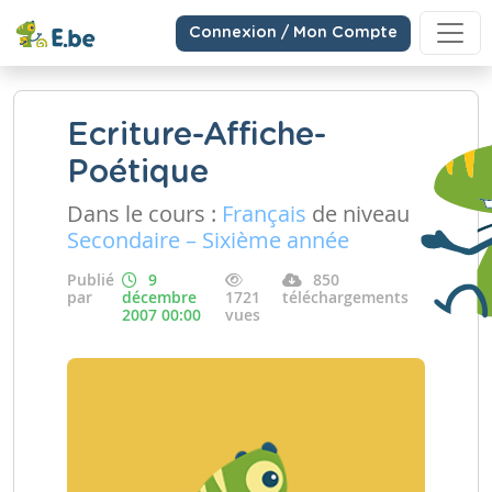
Connexion / Mon Compte
Ecriture-Affiche-
Poétique
Dans le cours :
Français
de niveau
Secondaire – Sixième année
Publié
9
850
par
décembre
1721
téléchargements
2007 00:00
vues