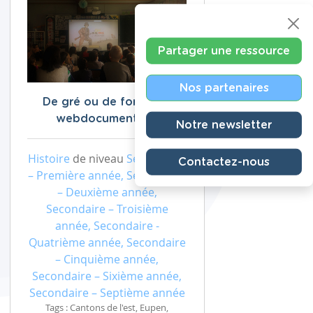
Partager une ressource
Nos partenaires
De gré ou de force - le
webdocumentaire
Notre newsletter
Histoire
de niveau
Secondaire
Contactez-nous
– Première année, Secondaire
– Deuxième année,
Secondaire – Troisième
année, Secondaire -
Quatrième année, Secondaire
– Cinquième année,
Secondaire – Sixième année,
Secondaire – Septième année
Tags : Cantons de l'est, Eupen,