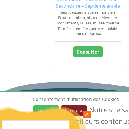
Secondaire – Septième année
Tags : deuxième guerre mondiale,
Etude du milieu, histoire, Mémoire,
monuments, Musée, musée royal de
l'armée, première guerre mondiale,
visite au musée
Consulter
Consentement d'utilisation des Cookies
Notre site s
J'accepte
Je refuse
Ressources
garantir de meilleurs contenus 
Les ressources