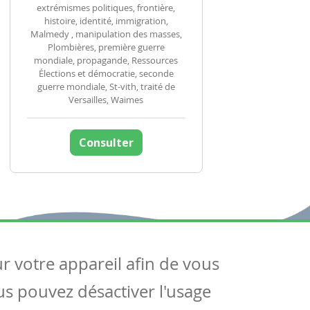
extrémismes politiques, frontière,
histoire, identité, immigration,
Malmedy , manipulation des masses,
Plombières, première guerre
mondiale, propagande, Ressources
Élections et démocratie, seconde
guerre mondiale, St-vith, traité de
Versailles, Waimes
Consulter
ur votre appareil afin de vous
uivez-nous
ous pouvez désactiver l'usage
ntactez-nous