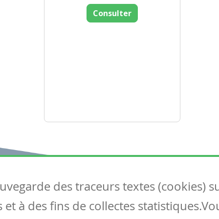
Consulter
auvegarde des traceurs textes (cookies) s
Articles
S
et à des fins de collectes statistiques.V
Tous les articles
Co