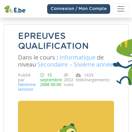
Connexion / Mon Compte
EPREUVES
QUALIFICATION
Dans le cours :
Informatique
de
niveau
Secondaire – Sixième année
Publié
15
1429
par
septembre
2832
téléchargements
fabienne
2008 00:00
vues
lanssen