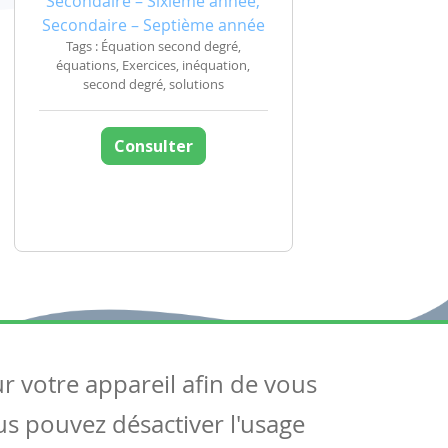
Secondaire – Sixième année,
Secondaire – Septième année
Tags : Équation second degré,
équations, Exercices, inéquation,
second degré, solutions
Consulter
ur votre appareil afin de vous
uivez-nous
ous pouvez désactiver l'usage
ntactez-nous