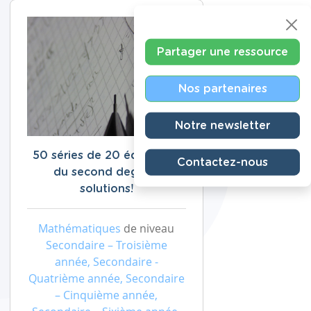
Partager une ressource
Nos partenaires
Notre newsletter
50 séries de 20 équations
Contactez-nous
du second degré +
solutions!
Mathématiques
de niveau
Secondaire – Troisième
année, Secondaire -
Quatrième année, Secondaire
– Cinquième année,