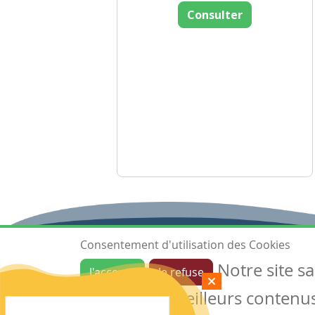
Consulter
Consentement d'utilisation des Cookies
Notre site s
J'accepte
Je refuse
Ressources
garantir de meilleurs contenus 
Les ressources