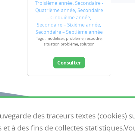
Troisième année, Secondaire -
Quatrième année, Secondaire
– Cinquième année,
Secondaire – Sixième année,
Secondaire – Septième année
Tags : modéliser, problème, résoudre,
situation problème, solution
Consulter
auvegarde des traceurs textes (cookies) s
Articles
S
et à des fins de collectes statistiques.V
Tous les articles
Co