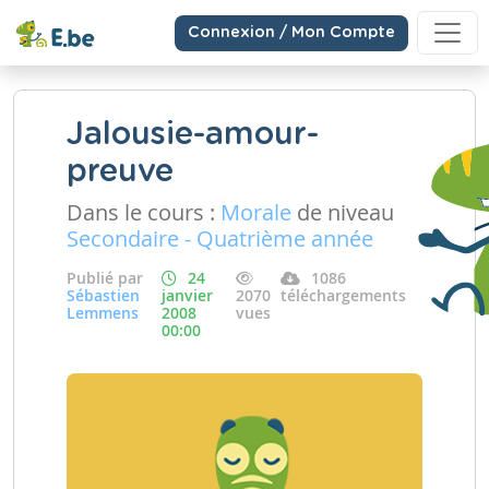
Connexion / Mon Compte
Jalousie-amour-
preuve
Dans le cours :
Morale
de niveau
Secondaire - Quatrième année
Publié par
24
1086
Sébastien
janvier
2070
téléchargements
Lemmens
2008
vues
00:00