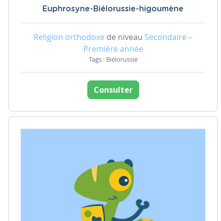
Euphrosyne-Biélorussie-higoumène
Religion orthodoxe
de niveau
Secondaire –
Première année
Tags : Biélorussie
Consulter