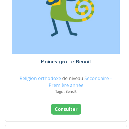
Moines-grotte-Benoît
Religion orthodoxe
de niveau
Secondaire –
Première année
Tags : Benoît
Consulter