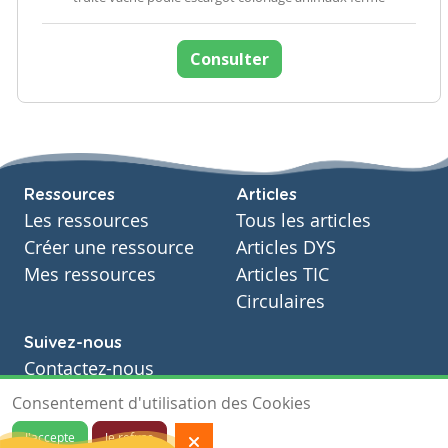
Consulter
Ressources
Articles
Les ressources
Tous les articles
Créer une ressource
Articles DYS
Mes ressources
Articles TIC
Circulaires
Suivez-nous
Contactez-nous
Soutien scolaire
Consentement d'utilisation des Cookies
Notre page Facebook
J'accepte
Je refuse