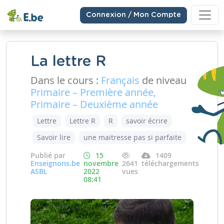
Connexion / Mon Compte
La lettre R
Dans le cours :
Français
de niveau
Primaire – Première année,
Primaire – Deuxième année
Lettre
Lettre R
R
savoir écrire
Savoir lire
une maitresse pas si parfaite
Publié par
15
1409
Enseignons.be
novembre
2641
téléchargements
ASBL
2022
vues
08:41