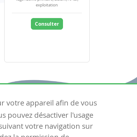
exploitation
Consulter
ur votre appareil afin de vous
uivez-nous
ous pouvez désactiver l'usage
ntactez-nous
Soutien scolaire
uivant votre navigation sur
Notre page Facebook