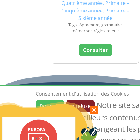
Quatrième année, Primaire –
Cinquième année, Primaire –
Sixième année
Tags : Apprendre, grammaire,
mémoriser, règles, retenir
Consulter
Consentement d'utilisation des Cookies
Notre site s
J'accepte
Je refuse
Ressources
garantir de meilleurs contenus 
Les ressources
Créer une ressource
des cookies en changeant les 
Mes ressources