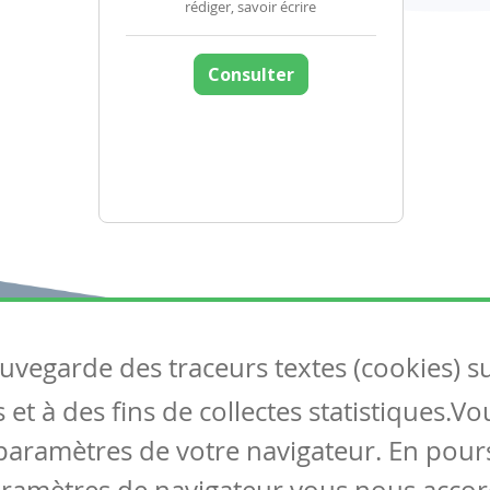
rédiger, savoir écrire
Consulter
auvegarde des traceurs textes (cookies) s
Articles
S
et à des fins de collectes statistiques.V
Tous les articles
Co
Articles DYS
paramètres de votre navigateur. En pours
Articles TIC