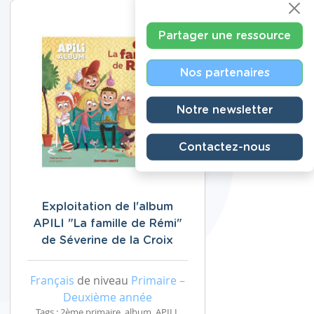
Partager une ressource
Nos partenaires
Notre newsletter
Contactez-nous
Exploitation de l'album
APILI "La famille de Rémi"
de Séverine de la Croix
Français
de niveau
Primaire –
Deuxième année
Tags : 2ème primaire, album, APILI,