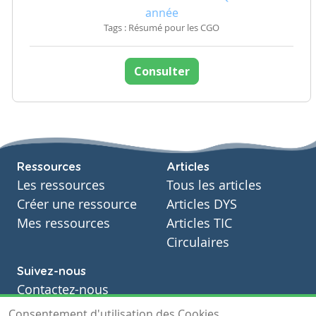
année
Tags : Résumé pour les CGO
Consulter
Ressources
Articles
Les ressources
Tous les articles
Créer une ressource
Articles DYS
Mes ressources
Articles TIC
Circulaires
Suivez-nous
Contactez-nous
Soutien scolaire
Consentement d'utilisation des Cookies