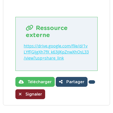
Ressource
externe
https://drive.google.com/file/d/1v
LYfFGIjgXh7fX_k63jJKpZnwXhQsL33
/view?usp=share_link
Télécharger
Partager
Signaler