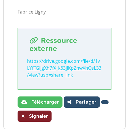
Fabrice Ligny
Ressource
externe
https://drive.google.com/file/d/1v
LYfFGIjgXh7fX_k63jJKpZnwXhQsL33
/view?usp=share_link
Télécharger
Partager
Signaler