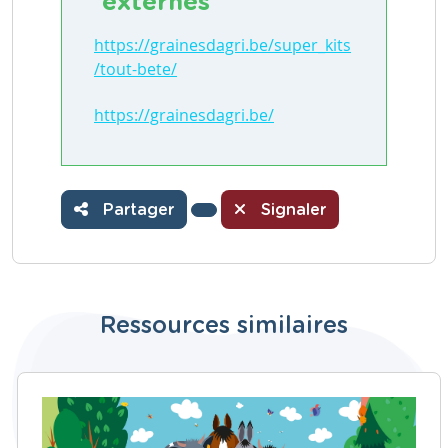
externes
https://grainesdagri.be/super_kits
/tout-bete/
https://grainesdagri.be/
Partager
Signaler
Ressources similaires