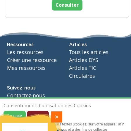
Consulter
Ressources
Articles
Les ressources
Tous les articles
Créer une ressource
Articles DYS
Mes ressources
Articles TIC
Circulaires
Suivez-nous
Contactez-nous
Soutien scolaire
Consentement d'utilisation des Cookies
Notre page Facebook
J'accepte
Je refuse
S'inscrire à notre newsletter
Notre site sauvegarde des traceurs textes (cookies) sur votre appareil afin
de vous garantir de meilleurs contenus et à des fins de collectes