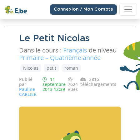
Connexion / Mon Compte
Le Petit Nicolas
Dans le cours :
Français
de niveau
Primaire – Quatrième année
Nicolas
petit
roman
Publié
11
2815
par
septembre
7624
téléchargements
Pauline
2013 12:39
vues
CARLIER