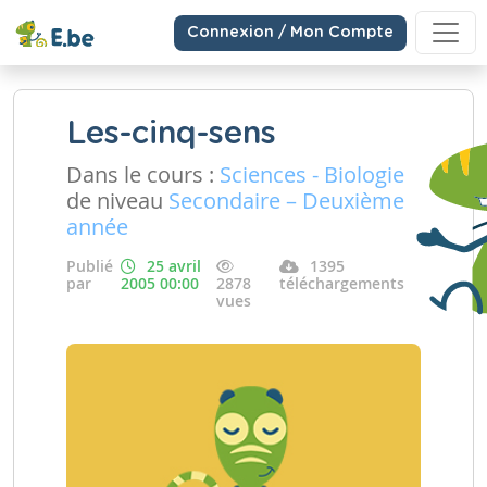
Connexion / Mon Compte
Les-cinq-sens
Dans le cours :
Sciences - Biologie
de niveau
Secondaire – Deuxième
année
Publié
25 avril
1395
par
2005 00:00
2878
téléchargements
vues