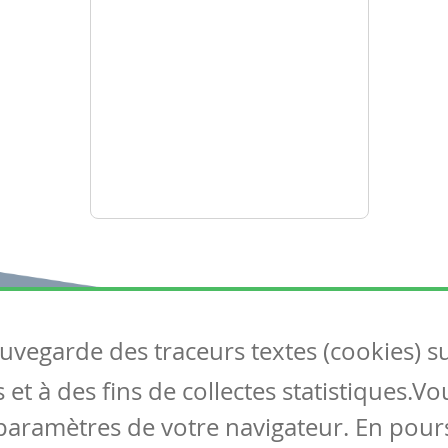
auvegarde des traceurs textes (cookies) s
Articles
S
et à des fins de collectes statistiques.V
Tous les articles
Co
Articles DYS
paramètres de votre navigateur. En pours
Articles TIC