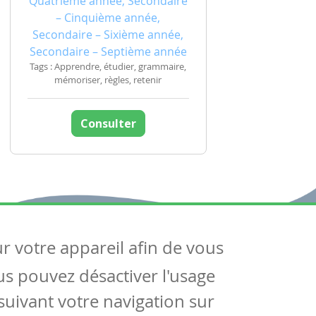
Quatrième année, Secondaire
– Cinquième année,
Secondaire – Sixième année,
Secondaire – Septième année
Tags : Apprendre, étudier, grammaire,
mémoriser, règles, retenir
Consulter
ur votre appareil afin de vous
uivez-nous
ous pouvez désactiver l'usage
ntactez-nous
Soutien scolaire
uivant votre navigation sur
Notre page Facebook