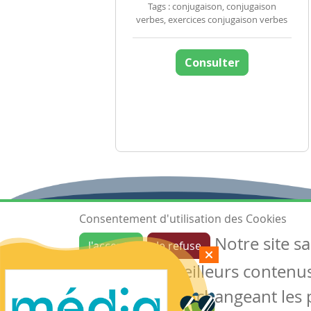
Tags : conjugaison, conjugaison
verbes, exercices conjugaison verbes
Consulter
Consentement d'utilisation des Cookies
Notre site s
J'accepte
Je refuse
Ressources
garantir de meilleurs contenus 
Les ressources
Créer une ressource
des cookies en changeant les 
Mes ressources