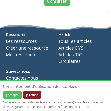
Consulter
Ressources
Articles
Les ressources
Tous les articles
Créer une ressource
Articles DYS
Mes ressources
Articles TIC
Circulaires
Suivez-nous
Contactez-nous
Soutien scolaire
Consentement d'utilisation des Cookies
Notre page Facebook
J'accepte
Je refuse
S'inscrire à notre newsletter
Notre site sauvegarde des traceurs textes (cookies) sur votre appareil afin
de vous garantir de meilleurs contenus et à des fins de collectes