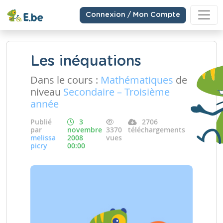
Connexion / Mon Compte
Les inéquations
Dans le cours :
Mathématiques
de
niveau
Secondaire – Troisième
année
Publié
3
2706
par
novembre
3370
téléchargements
melissa
2008
vues
picry
00:00