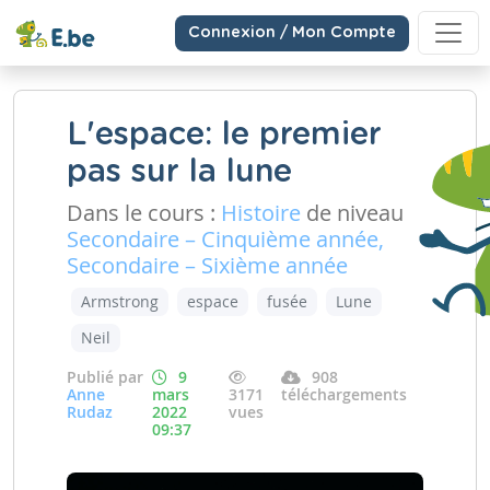
Connexion / Mon Compte
L'espace: le premier
pas sur la lune
Dans le cours :
Histoire
de niveau
Secondaire – Cinquième année,
Secondaire – Sixième année
Armstrong
espace
fusée
Lune
Neil
Publié par
9
908
Anne
mars
3171
téléchargements
Rudaz
2022
vues
09:37