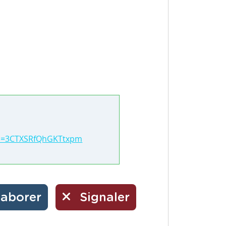
si=3CTXSRfQhGKTtxpm
laborer
Signaler