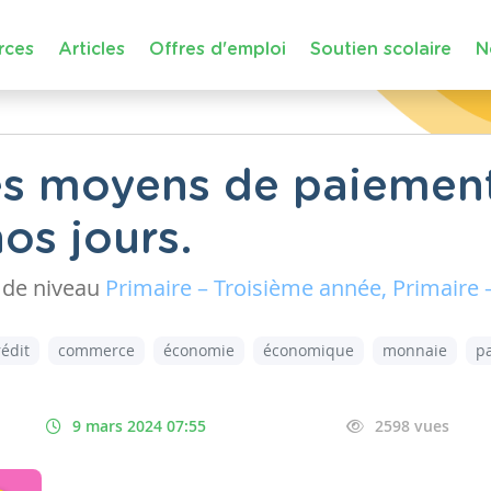
rces
Articles
Offres d'emploi
Soutien scolaire
N
es moyens de paiement
nos jours.
de niveau
Primaire – Troisième année, Primaire 
rédit
commerce
économie
économique
monnaie
p
9 mars 2024 07:55
2598 vues