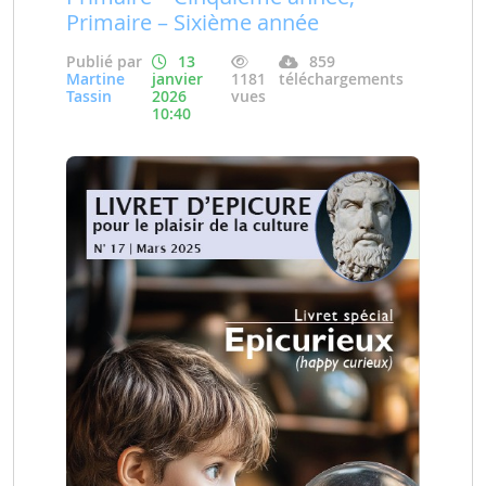
Primaire – Sixième année
Publié par
13
859
Martine
janvier
1181
téléchargements
Tassin
2026
vues
10:40