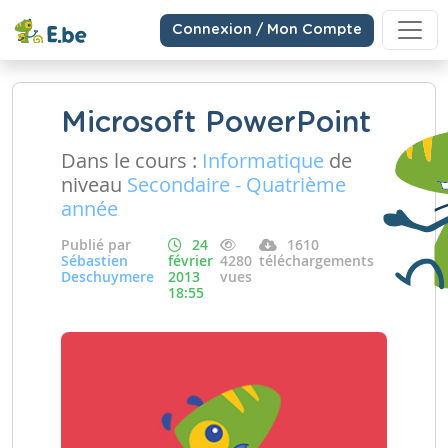
Connexion / Mon Compte
Microsoft PowerPoint
Dans le cours :
Informatique
de
niveau
Secondaire - Quatrième
année
Publié par
24
1610
Sébastien
février
4280
téléchargements
Deschuymere
2013
vues
18:55