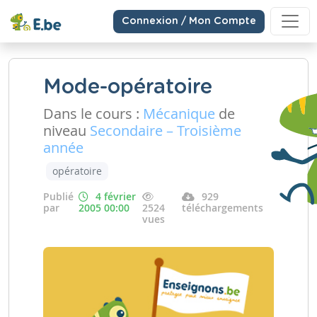
Connexion / Mon Compte
Mode-opératoire
Dans le cours :
Mécanique
de
niveau
Secondaire – Troisième
année
opératoire
Publié
4 février
929
par
2005 00:00
2524
téléchargements
vues