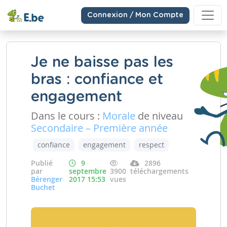
Connexion / Mon Compte
Je ne baisse pas les
bras : confiance et
engagement
Dans le cours :
Morale
de niveau
Secondaire – Première année
confiance
engagement
respect
Publié
9
2896
par
septembre
3900
téléchargements
Bérenger
2017 15:53
vues
Buchet