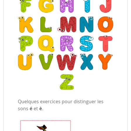
Quelques exercices pour distinguer les
sons
é
et
è
.