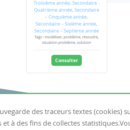
Troisième année, Secondaire -
Quatrième année, Secondaire
– Cinquième année,
Secondaire – Sixième année,
Secondaire – Septième année
Tags : modéliser, problème, résoudre,
situation problème, solution
Consulter
auvegarde des traceurs textes (cookies) s
Articles
S
et à des fins de collectes statistiques.V
Tous les articles
Co