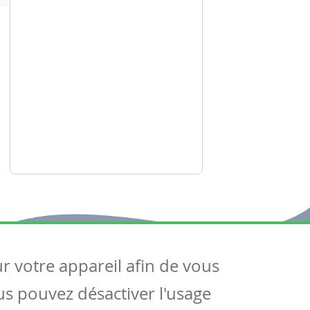
ur votre appareil afin de vous
uivez-nous
ous pouvez désactiver l'usage
ntactez-nous