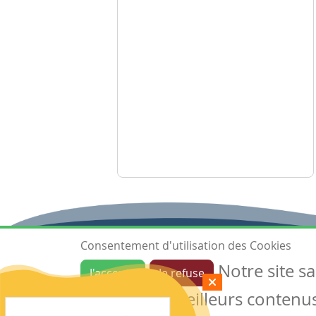
Consentement d'utilisation des Cookies
Notre site s
J'accepte
Je refuse
Ressources
garantir de meilleurs contenus 
Les ressources