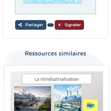
l/UCKBAc0dLyqZPVEMqjDz9_LQ
Partager
Signaler
Ressources similaires