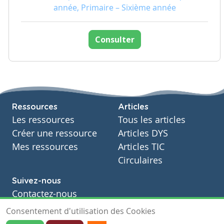
année, Primaire – Sixième année
Consulter
Ressources
Articles
Les ressources
Tous les articles
Créer une ressource
Articles DYS
Mes ressources
Articles TIC
Circulaires
Suivez-nous
Contactez-nous
Soutien scolaire
Consentement d'utilisation des Cookies
Notre page Facebook